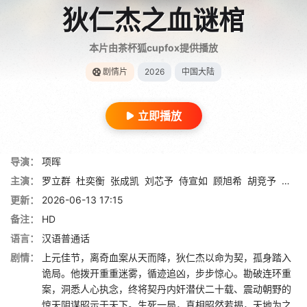
狄仁杰之血谜棺
本片由茶杯狐cupfox提供播放
剧情片
2026
中国大陆
立即播放
导演：
项晖
主演：
罗立群
杜奕衡
张成凯
刘芯予
侍宣如
顾旭希
胡竞予
陈心
更新：
2026-06-13 17:15
备注：
HD
语言：
汉语普通话
剧情：
上元佳节，离奇血案从天而降，狄仁杰以命为契，孤身踏入
诡局。他拨开重重迷雾，循迹追凶，步步惊心。勘破连环重
案，洞悉人心执念，终将契丹内奸潜伏二十载、震动朝野的
惊天阴谋昭示于天下。生死一局，真相昭然若揭，天地为之