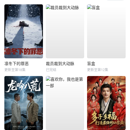
凛冬下的罪恶
裁员裁到大动脉
盲盒
更新至第18集
已完结
更新至第12集