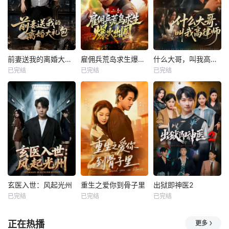
前妻送我的离婚大礼包
雇佣兵荒岛求生爆火出圈第二季
什么大哥，叫我高律师
已完结
已完结
已完结
玄医入世：风起光州
重生之爱你到骨子里
出狱即神医2
已完结
已完结
已完结
正在热播
更多