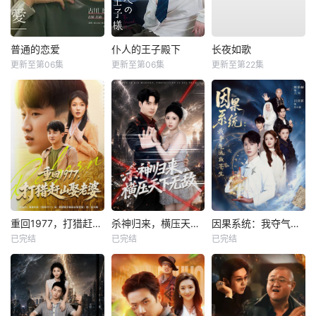
普通的恋爱
仆人的王子殿下
长夜如歌
更新至第06集
更新至第06集
更新至第22集
重回1977，打猎赶山娶老婆
杀神归来，横压天下无敌
因果系统：我夺气运救苍生
已完结
已完结
已完结