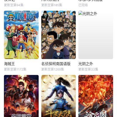
更新至第94集
更新至第185集
已完结
海贼王
名侦探柯南国语版
光阴之外
更新至第1172集
更新至第1269集
更新至第33集