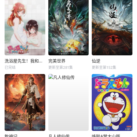
洗浴屋先生！我和那家伙在女浴池！？
完美世界
仙逆
已完结
更新至第281集
更新至第152集
牧神记
凡人修仙传
哆啦A梦大山版