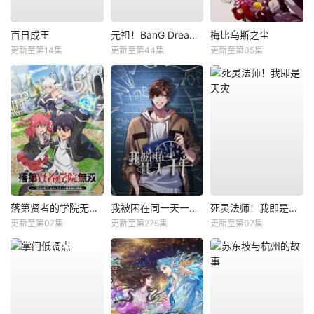
百日成王
元祖！BanG Dream酱
梅比乌斯之尘
更新至第14集
更新至第44集
更新至第05集
落第贤者的学院无双第二回转生，S等级作弊魔术师冒险记
我被困在同一天一千年动态漫
死灵法师！我即是天灾
更新至第07集
更新至第275集
更新至第07集