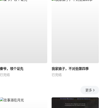
秦爷，领个证先
我家娘子，不对劲第四季
已完结
已完结
更多