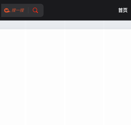
首页
搜一搜