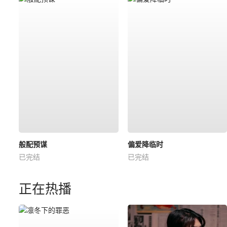
般配预谋
偏爱降临时
已完结
已完结
正在热播