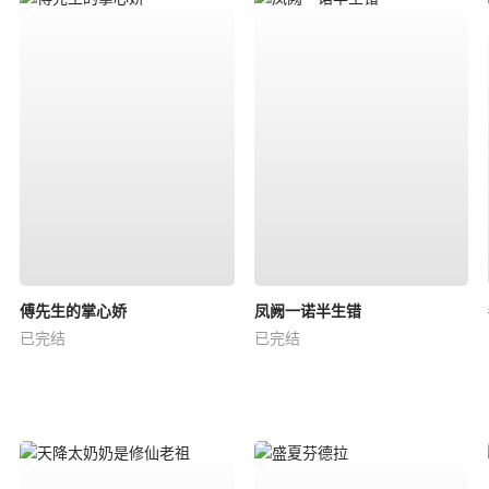
傅先生的掌心娇
凤阙一诺半生错
已完结
已完结