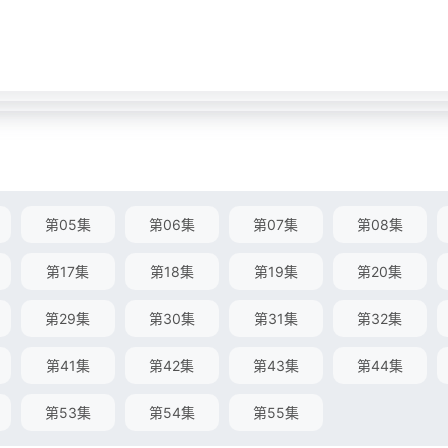
第05集
第06集
第07集
第08集
第17集
第18集
第19集
第20集
第29集
第30集
第31集
第32集
第41集
第42集
第43集
第44集
第53集
第54集
第55集