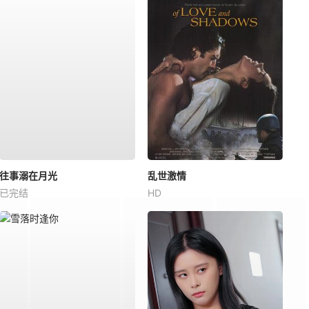
往事溺在月光
乱世激情
已完结
HD