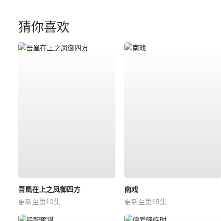
猜你喜欢
吾凰在上之凤御四方
南戏
更新至第10集
更新至第15集