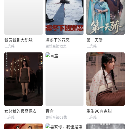
裁员裁到大动脉
凛冬下的罪恶
第一天骄
已完结
更新至第12集
已完结
女总裁的极品保安
盲盒
重生90有点甜
已完结
更新至第08集
已完结