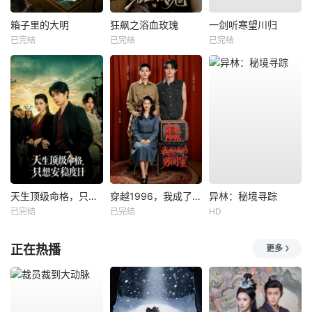
箱子里的大明
狂飙之浴血玫瑰
一剑听寒望川归
已完结
已完结
已完结
天生顶级命格，只想安稳度日
穿越1996，我成了我妈男闺蜜
异林：秘境寻踪
已完结
已完结
HD
正在热播
更多