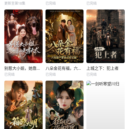
更新至第18集
已完结
已完结
别惹大小姐，她靠山是哮天犬
八朵金花有福，六零猎户爹进山挖宝藏
上城之下：犯上者
已完结
已完结
已完结