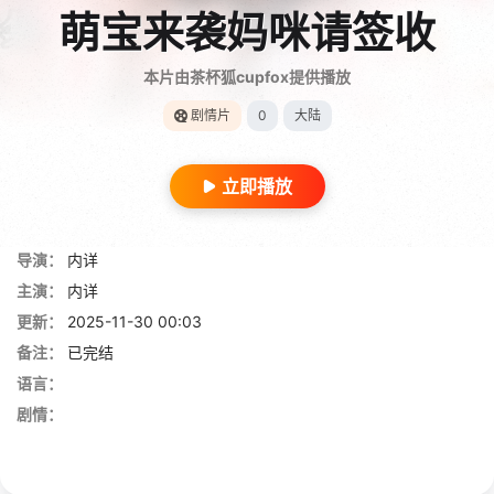
萌宝来袭妈咪请签收
本片由茶杯狐cupfox提供播放
剧情片
0
大陆
立即播放
导演：
内详
主演：
内详
更新：
2025-11-30 00:03
备注：
已完结
语言：
剧情：