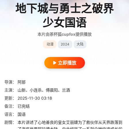
地下城与勇士之破界
少女国语
本片由茶杯狐cupfox提供播放
动漫
2024
大陆
立即播放
导演：
阿部
主演：
山新、小连杀、傅晨阳、兰酒
更新：
2025-11-30 03:18
备注：
已完结
语言：
国语
剧情：
本片讲述了心地善良的皇女艾丽婕为了救伙伴从天界跌落到
了海底世界阿拉德大陆，由此经历了一系列令她快速成长的