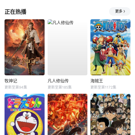
正在热播
更多
牧神记
凡人修仙传
海贼王
更新至第94集
更新至第185集
更新至第1172集