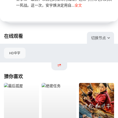
一死战。这一次，安宇焕决定用自...
全文
在线观看
切换节点
HD中字
猜你喜欢