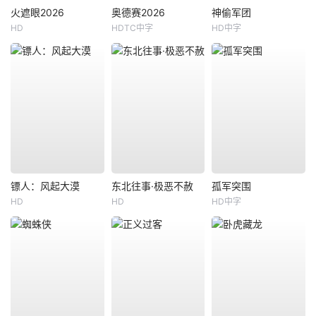
火遮眼2026
奥德赛2026
神偷军团
HD
HDTC中字
HD中字
镖人：风起大漠
东北往事·极恶不赦
孤军突围
HD
HD
HD中字