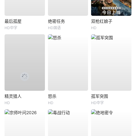
最后孤屋
绝密任务
双枪红娘子
HD中字
HD国语
HD
精灵猎人
怒杀
孤军突围
HD
HD
HD中字