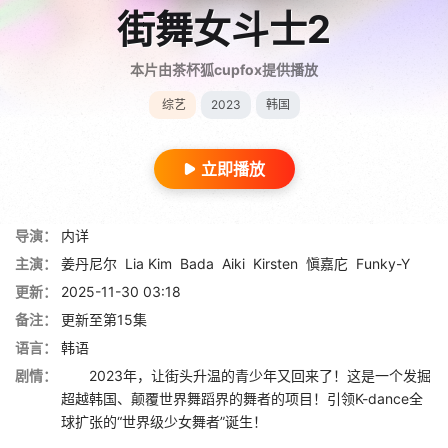
街舞女斗士2
本片由茶杯狐cupfox提供播放
综艺
2023
韩国
立即播放
导演：
内详
主演：
姜丹尼尔
Lia Kim
Bada
Aiki
Kirsten
愼嘉庀
Funky-Y
更新：
2025-11-30 03:18
备注：
更新至第15集
语言：
韩语
剧情：
2023年，让街头升温的青少年又回来了！这是一个发掘
超越韩国、颠覆世界舞蹈界的舞者的项目！引领K-dance全
球扩张的“世界级少女舞者”诞生！