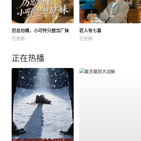
厉总勿缠，小可怜只想当厂妹
匠人有七喜
已完结
已完结
正在热播