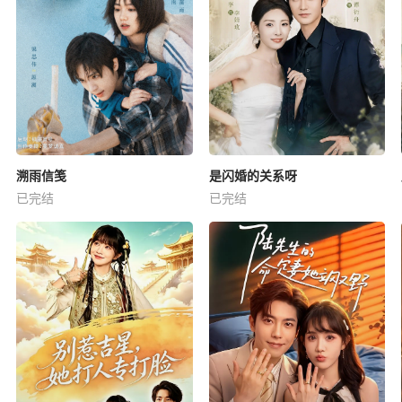
溯雨信笺
是闪婚的关系呀
已完结
已完结