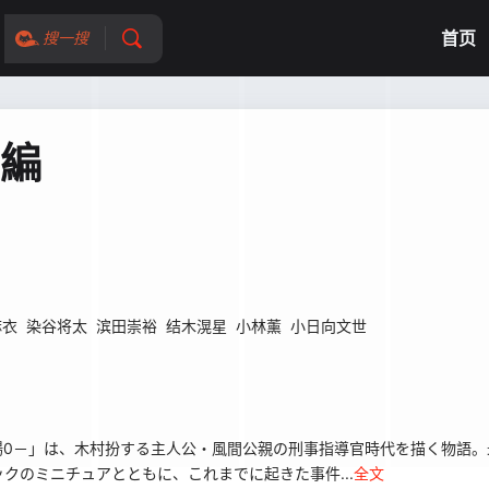
首页
搜一搜
別編
麻衣
染谷将太
滨田崇裕
结木滉星
小林薰
小日向文世
－」は、木村扮する主人公・風間公親の刑事指導官時代を描く物語。
クのミニチュアとともに、これまでに起きた事件...
全文