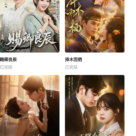
赐卿良辰
择木而栖
已完结
已完结