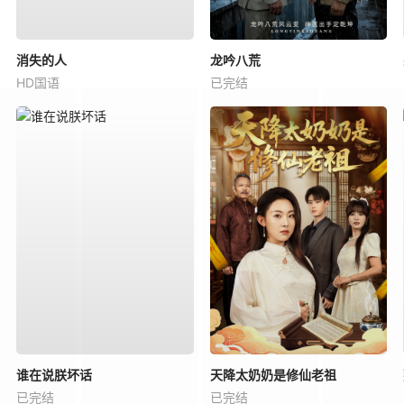
消失的人
龙吟八荒
HD国语
已完结
谁在说朕坏话
天降太奶奶是修仙老祖
已完结
已完结