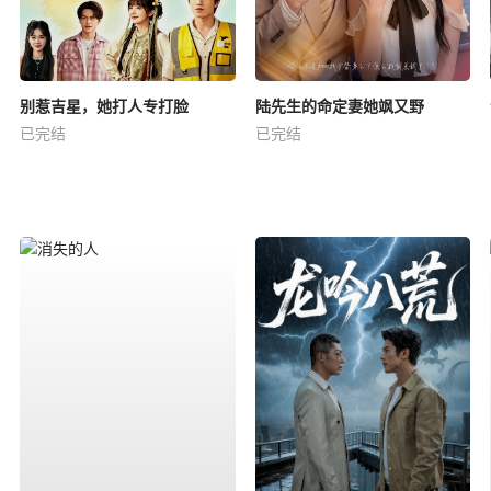
别惹吉星，她打人专打脸
陆先生的命定妻她飒又野
已完结
已完结