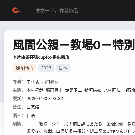
風間公親－教場0－特
本片由茶杯狐cupfox提供播放
剧情片
2023
日本
导演：
中江功
西岡和宏
主演：
木村拓哉
堀田真由
赤楚卫二
新垣结衣
北村匠海
白石
更新：
2025-11-30 03:32
备注：
已完结
语言：
日语
剧情：
「教場」シリーズの前日譚にあたる「風間公親－教場0
編では、堀田真由演じる事務員・伊上幸葉が作ったブロッ