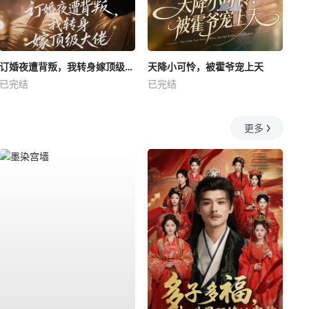
订婚夜遭背叛，我转身嫁顶级大佬
天降小可怜，被霍爷宠上天
已完结
已完结
更多