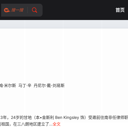
首页
搜一搜
翰·米尔斯
马丁·辛
丹尼尔·戴-刘易斯
24岁的甘地（本•金斯利 Ben Kingsley 饰）受邀前往南非任律
国，在三八朗地区建立了...
全文