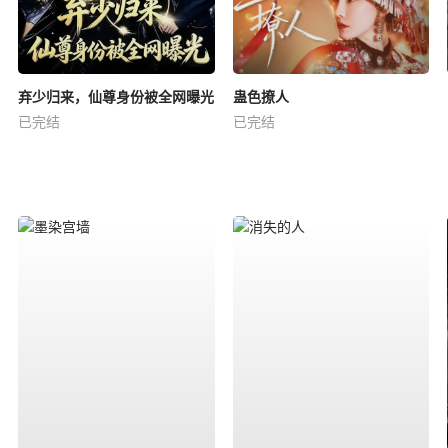
弃少归来，仙尊身份被全网曝光
蛊色撩人
已完结
已完结