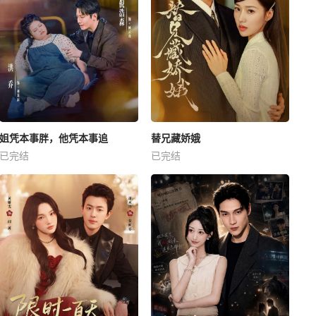
姐凭本事胖，他凭本事追
替兄藏娇娥
已完结
已完结