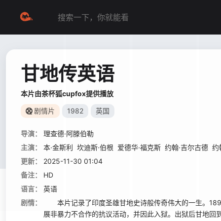
甘地传英语
本片由茶杯狐cupfox提供播放
剧情片
1982
英国
导演：
理查德·阿滕伯勒
主演：
本·金斯利
坎迪斯·伯根
爱德华·福克斯
约翰·吉尔古德
约
更新：
2025-11-30 01:04
备注：
HD
语言：
英语
剧情：
本片记录了印度圣雄甘地史诗般传奇伟大的一生。1893年，
展非暴力不合作的抗议活动，并因此入狱。出狱后甘地回到祖