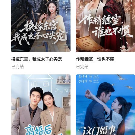
换嫁东宫，我成太子心尖宠
作精继室，谁也不惯
已完结
已完结