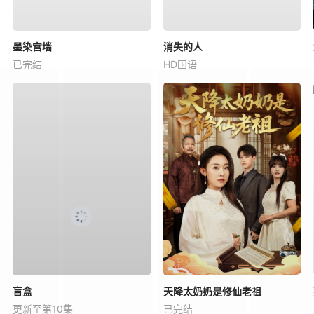
墨染宫墙
消失的人
已完结
HD国语
盲盒
天降太奶奶是修仙老祖
更新至第10集
已完结