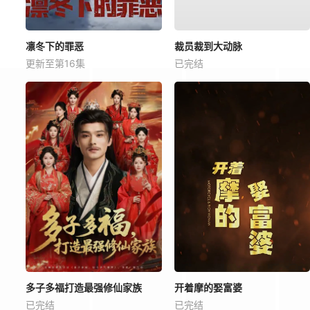
凛冬下的罪恶
裁员裁到大动脉
更新至第16集
已完结
多子多福打造最强修仙家族
开着摩的娶富婆
已完结
已完结