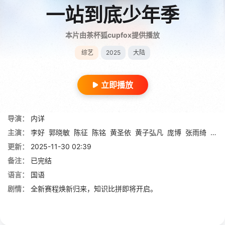
一站到底少年季
本片由茶杯狐cupfox提供播放
综艺
2025
大陆
立即播放
导演：
内详
主演：
李好
郭晓敏
陈征
陈铭
黄圣依
黄子弘凡
庞博
张雨绮
张小
更新：
2025-11-30 02:39
备注：
已完结
语言：
国语
剧情：
全新赛程焕新归来，知识比拼即将开启。