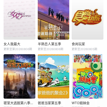
女人我最大
半熟恋人第五季
食尚玩家
更新至第20260806期
更新至20260806期
更新至20260805期
密室大逃脱第八季大神版
爸爸当家第五季
WTO姐妹会