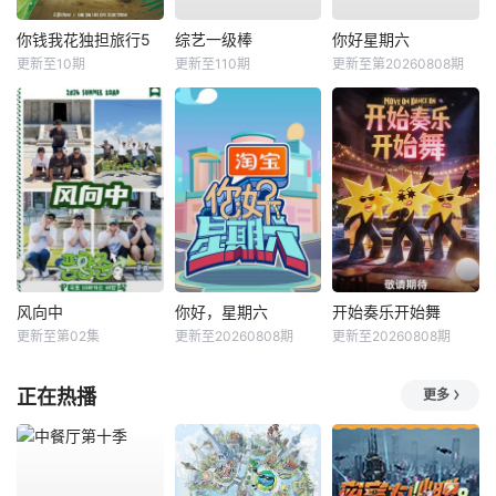
你钱我花独担旅行5
综艺一级棒
你好星期六
更新至10期
更新至110期
更新至第20260808期
风向中
你好，星期六
开始奏乐开始舞
更新至第02集
更新至20260808期
更新至20260808期
正在热播
更多