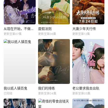
从现在开始，不做朋友了吧。
度假法则
大唐少年天行传
更新至第07集
更新至第06集
更新至第12集
我以纸人镇百鬼
我们的排练
老公要求我去出轨
已完结
更新至第04集
更新至第05集