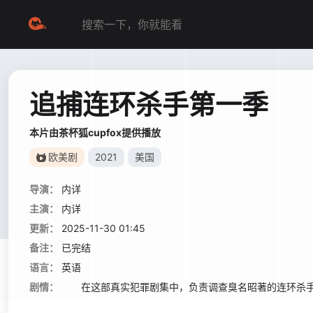
追捕连环杀手第一季
本片由茶杯狐cupfox提供播放
欧美剧
2021
美国
导演：
内详
主演：
内详
更新：
2025-11-30 01:45
备注：
已完结
语言：
英语
剧情：
在这部真实犯罪剧集中，负责调查臭名昭著的连环杀手