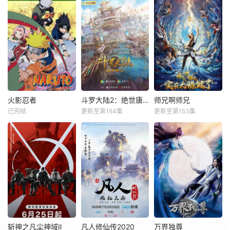
火影忍者
斗罗大陆2：绝世唐门
师兄啊师兄
已完结
更新至第164集
更新至第153集
斩神之凡尘神域Ⅱ
凡人修仙传2020
万界独尊