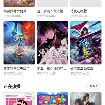
精灵梦叶罗丽第十一季（下）
是王者啊？稷下篇
将夜动画版
更新至第10集
更新至第04集
更新至第17集
原来我早就无敌了动态漫
师尊：这个冲师逆徒才不是圣子动态漫
仙武帝尊动态漫
更新至第288集
更新至第188集
更新至第526集
正在热播
更多