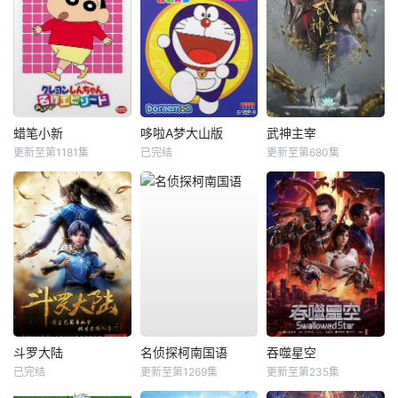
蜡笔小新
哆啦A梦大山版
武神主宰
更新至第1181集
已完结
更新至第680集
斗罗大陆
名侦探柯南国语
吞噬星空
已完结
更新至第1269集
更新至第235集