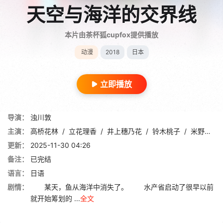
天空与海洋的交界线
本片由茶杯狐cupfox提供播放
动漫
2018
日本
立即播放
导演：
浊川敦
主演：
高桥花林
/
立花理香
/
井上穗乃花
/
铃木桃子
/
米野真织
更新：
2025-11-30 04:26
备注：
已完结
语言：
日语
剧情：
某天，鱼从海洋中消失了。 水产省启动了很早以前
就开始筹划的 ...
全文