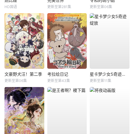
燃比娃
完美世界
令和的斑小姐
HD国语
更新至第281集
更新至第06集
文豪野犬汪！第二季
考拉绘日记
星卡梦少女5奇迹绽放
更新至第06集
更新至第43集
更新至第11集