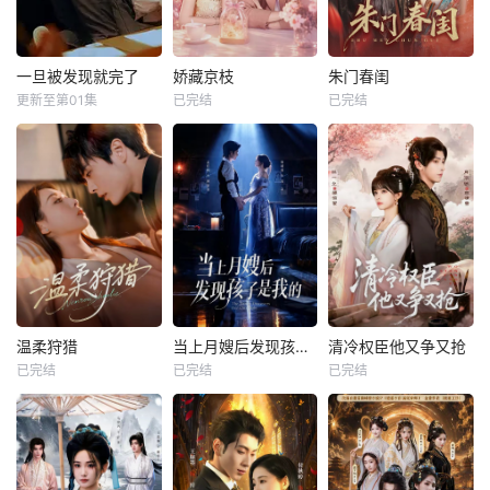
一旦被发现就完了
娇藏京枝
朱门春闺
更新至第01集
已完结
已完结
温柔狩猎
当上月嫂后发现孩子是我的
清冷权臣他又争又抢
已完结
已完结
已完结