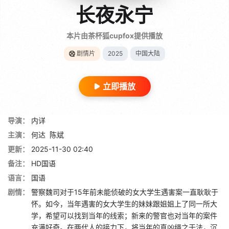
长夜永宁
本片由茶杯狐cupfox提供播放
剧情片
2025
中国大陆
立即播放
导演：
内详
主演：
何达
陈斌
更新：
2025-11-30 02:40
备注：
HD国语
语言：
国语
剧情：
警察魏司对于15年前未能侦破的女大学生遇害案一直耿耿于
怀。如今，当年遇害的女大学生的妹妹跟姐姐上了同一所大
学，希望可以找到当年的线索；新来的警官也对当年的案件
充满好奇。在两代人的接力下，将当年的真凶绳之于法，沉