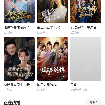
拒绝做妾后我成了太子侧妃
重生之诱他沉沦
流氓帝师，皇家金牌县令
已完结
已完结
已完结
嫌我是实习生，我亮出老板身份
娘子，别这样
盲盒
已完结
已完结
更新至第13集
正在热播
更多