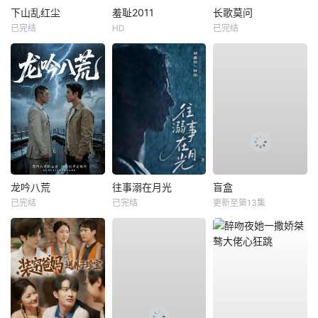
下山乱红尘
羞耻2011
长歌莫问
已完结
HD
已完结
龙吟八荒
往事溺在月光
盲盒
已完结
已完结
更新至第13集