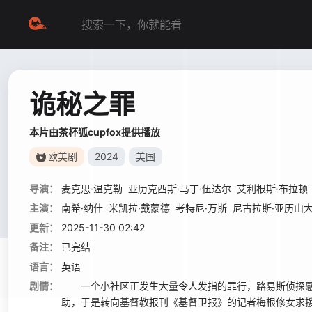
诡秘之罪
本片由茶杯狐cupfox提供播放
欧美剧
2024
美国
导演：
麦克思·温克勒
亚历克西斯·马丁·伍达尔
艾利根斯·布拉顿
主演：
南希·纳什
米凯拉·戴蒙德
考特尼·万斯
尼古拉斯·亚历山大
更新：
2025-11-30 02:42
备注：
已完结
语言：
英语
剧情：
一个小社区正发生大量令人发指的罪行，路易斯侦探感
助，于是转向基督教报刊《基督卫报》的记者梅根修女求援