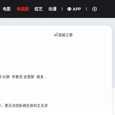
电影
电视剧
综艺
动漫
APP
亚·比顿
布鲁克·史密斯
维多利亚·阿伯特
康拉德·布鲁斯
斯宾塞·格兰斯
，更无法找卧病在床的丈夫求