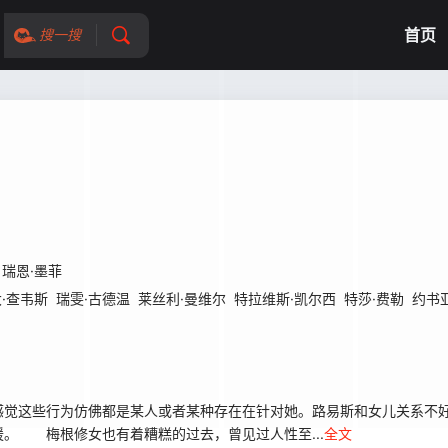
首页
搜一搜
瑞恩·墨菲
·查韦斯
瑞雯·古德温
莱丝利·曼维尔
特拉维斯·凯尔西
特莎·费勒
约书
觉这些行为仿佛都是某人或者某种存在在针对她。路易斯和女儿关系不好
。 梅根修女也有着糟糕的过去，曾见过人性至...
全文