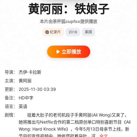
黄阿丽：铁娘子
本片由茶杯狐cupfox提供播放
纪录片
2018
美国
立即播放
导演：
杰伊·卡拉斯
主演：
黄阿丽
更新：
2025-11-30 03:39
备注：
HD中字
语言：
英语
剧情：
挺着大肚子的老司机段子手黄阿丽(Ali Wong)又来了，
她将推出与Netflix合作的第二档原创单口特别喜剧节目《Ali
Wong: Hard Knock Wife》，今年5月13日母亲节上线，新
节目的宣传视频中，她依然挺着孕肚，这...
全文