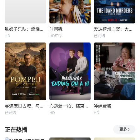
铁娘子乐队：燃烧雄心
时间戳
爱达荷州血案：大学梦魇
HD
HD中字
已完结
寻迹庞贝古城：与汤姆·希德勒斯顿同行
心跳漏一拍：结束在一声嗨
冲绳费城
已完结
HD
HD
正在热播
更多