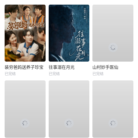
装穷爸妈送养子珍宝
往事溺在月光
山村妙手医仙
已完结
已完结
已完结