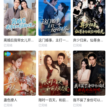
离婚后我带女儿开启新人生
这门婚事，主打一个反向饲养
弃少归来，仙尊身份被全网曝光
已完结
已完结
已完结
蛊色撩人
限时一百天，和前夫谈恋爱
我不装了身份可以偷走那我的病例呢
已完结
已完结
已完结