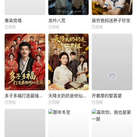
墨染宫墙
龙吟八荒
装穷爸妈送养子珍宝
已完结
已完结
已完结
多子多福打造最强修仙家族
天降太奶奶是修仙老祖
开着摩的娶富婆
已完结
已完结
已完结