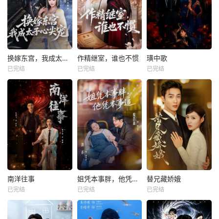
换嫁东宫，我成太子心尖宠
作精继室，谁也不惯
璜中歌
已完结
已完结
已完结
南洋往事
姐凭本事胖，他凭本事追
替兄藏娇娥
已完结
已完结
已完结