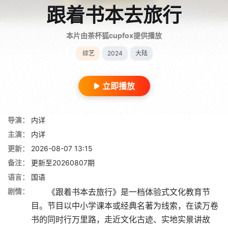
跟着书本去旅行
本片由茶杯狐cupfox提供播放
综艺
2024
大陆
立即播放
导演：
内详
主演：
内详
更新：
2026-08-07 13:15
备注：
更新至20260807期
语言：
国语
剧情：
《跟着书本去旅行》是一档体验式文化教育节
目。节目以中小学课本或经典名著为线索，在读万卷
书的同时行万里路，走近文化古迹、实地实景讲故