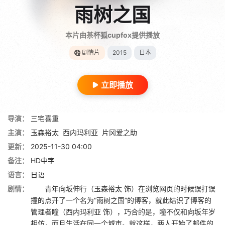
雨树之国
本片由茶杯狐cupfox提供播放
剧情片
2015
日本
立即播放
导演：
三宅喜重
主演：
玉森裕太
西内玛利亚
片冈爱之助
更新：
2025-11-30 04:00
备注：
HD中字
语言：
日语
剧情：
青年向坂伸行（玉森裕太 饰）在浏览网页的时候误打误
撞的点开了一个名为“雨树之国”的博客，就此结识了博客的
管理者瞳（西内玛利亚 饰），巧合的是，瞳不仅和向坂年岁
相仿，而且生活在同一个城市。就这样，两人开始了邮件的