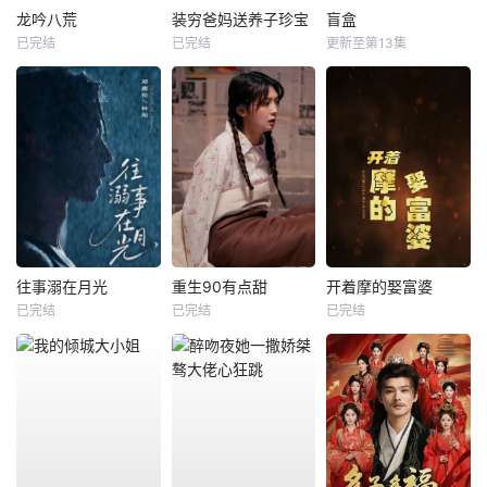
龙吟八荒
装穷爸妈送养子珍宝
盲盒
已完结
已完结
更新至第13集
往事溺在月光
重生90有点甜
开着摩的娶富婆
已完结
已完结
已完结