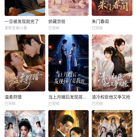
一旦被发现就完了
娇藏京枝
朱门春闺
更新至第01集
已完结
已完结
温柔狩猎
当上月嫂后发现孩子是我的
清冷权臣他又争又抢
已完结
已完结
已完结