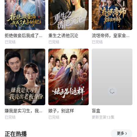
拒绝做妾后我成了太子侧妃
重生之诱他沉沦
流氓帝师，皇家金牌县令
已完结
已完结
已完结
嫌我是实习生，我亮出老板身份
娘子，别这样
盲盒
已完结
已完结
更新至第13集
正在热播
更多