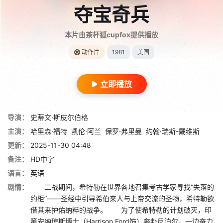
夺宝奇兵
本片由茶杯狐cupfox提供播放
动作片
1981
美国
立即播放
导演：
史蒂文·斯皮尔伯格
主演：
哈里森·福特
凯伦·阿兰
保罗·弗里曼
约翰·瑞斯-戴维斯
更新：
2025-11-30 04:48
备注：
HD中字
语言：
英语
剧情：
二战期间，希特勒在世界各地召集考古学家寻找“失落的
约柜”——圣经中引导希伯来人与上帝交流的圣物，希特勒欲
借其来护佑纳粹的战争。 为了使希特勒的计划破灭，印
第安纳琼斯博士（Harrison Ford饰）奔赴尼泊尔，一边奋力