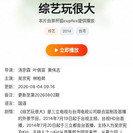
综艺玩很大
本片由茶杯狐cupfox提供播放
综艺
2014
台湾
立即播放
导演：
汤宗霖
叶佩容
黄伟志
主演：
吴宗宪
林柏昇
更新：
2026-08-04 09:16
备注：
更新至第20260802期
语言：
国语
剧情：
《综艺玩很大》是三立电视与台湾电视公司联合监制及首播
的外景节目，2014年7月19日起于台视主频、台视HD台首
播，2014年7月20日起于三立都会台首播，主持人为吴宗宪
及Kid。主持人之一Kid从首集即为固定来宾，从第六回（...