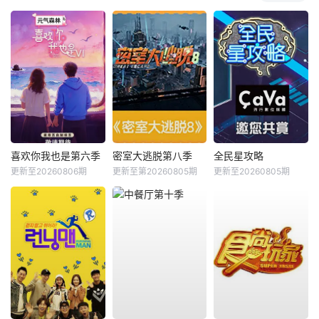
喜欢你我也是第六季
密室大逃脱第八季
全民星攻略
更新至20260806期
更新至第20260805期
更新至20260805期