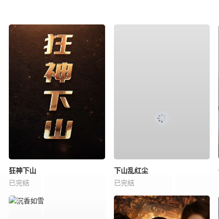
狂神下山
下山乱红尘
已完结
已完结