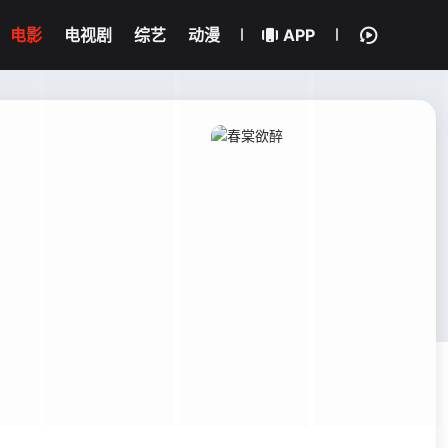
电影
电视剧
综艺
动漫
APP