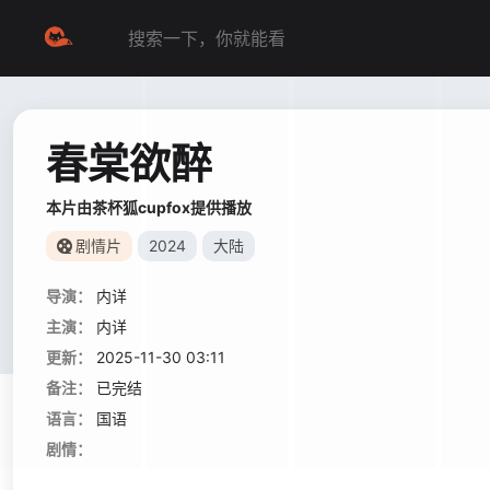
春棠欲醉
本片由茶杯狐cupfox提供播放
剧情片
2024
大陆
导演：
内详
主演：
内详
更新：
2025-11-30 03:11
备注：
已完结
语言：
国语
剧情：