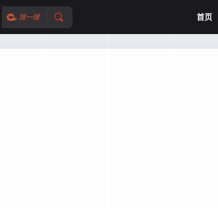
首页
搜一搜