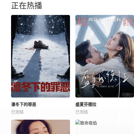
正在热播
凛冬下的罪恶
盛夏芬德拉
已完结
已完结