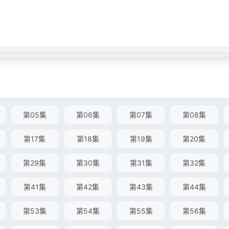
第05集
第06集
第07集
第08集
第17集
第18集
第19集
第20集
第29集
第30集
第31集
第32集
第41集
第42集
第43集
第44集
第53集
第54集
第55集
第56集