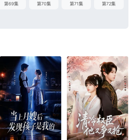
第69集
第70集
第71集
第72集