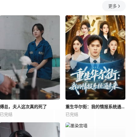
更多
傅总，夫人这次真的死了
重生华尔街：我的情报系统通未来
已完结
已完结