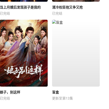
当上月嫂后发现孩子是我的
清冷权臣他又争又抢
已完结
已完结
娘子，别这样
盲盒
已完结
更新至第13集