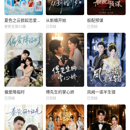
夏色之云掀起恋爱与风暴
从新婚开始
般配预谋
更新至第05集
已完结
已完结
偏爱降临时
傅先生的掌心娇
凤阙一诺半生错
已完结
已完结
已完结