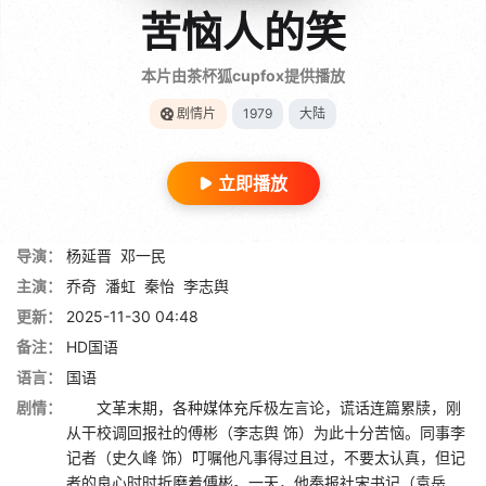
苦恼人的笑
本片由茶杯狐cupfox提供播放
剧情片
1979
大陆
立即播放
导演：
杨延晋
邓一民
主演：
乔奇
潘虹
秦怡
李志舆
更新：
2025-11-30 04:48
备注：
HD国语
语言：
国语
剧情：
文革末期，各种媒体充斥极左言论，谎话连篇累牍，刚
从干校调回报社的傅彬（李志舆 饰）为此十分苦恼。同事李
记者（史久峰 饰）叮嘱他凡事得过且过，不要太认真，但记
者的良心时时折磨着傅彬。一天，他奉报社宋书记（袁岳