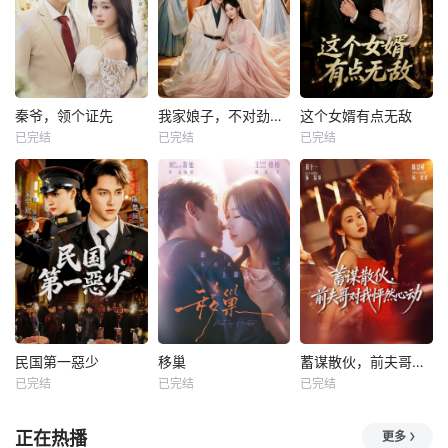
秦爷，领个证先
我家娘子，不对劲第四季
这个女婿有点无敌
已完结
已完结
已完结
民国第一惡少
移巢
蓄谋散伙，前夫哥对我怦然心动
已完结
已完结
已完结
正在热播
更多