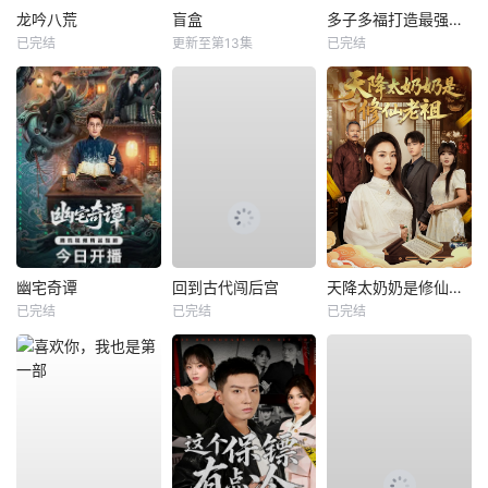
龙吟八荒
盲盒
多子多福打造最强修仙家族
已完结
更新至第13集
已完结
幽宅奇谭
回到古代闯后宫
天降太奶奶是修仙老祖
已完结
已完结
已完结