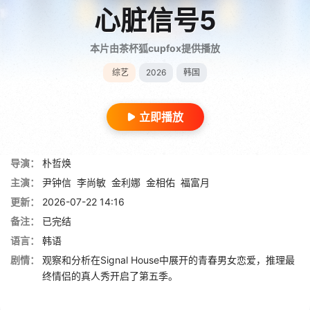
心脏信号5
本片由茶杯狐cupfox提供播放
综艺
2026
韩国
立即播放
导演：
朴哲焕
主演：
尹钟信
李尚敏
金利娜
金相佑
福富月
更新：
2026-07-22 14:16
备注：
已完结
语言：
韩语
剧情：
观察和分析在Signal House中展开的青春男女恋爱，推理最
终情侣的真人秀开启了第五季。