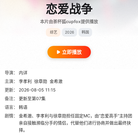
恋爱战争
本片由茶杯狐cupfox提供播放
综艺
2026
韩国
立即播放
导演：
内详
主演：
李孝利
徐章勋
金希澈
更新：
2026-08-05 11:15
备注：
更新至第07集
语言：
韩语
剧情：
金希澈、李孝利与徐章勋担任固定MC，由“恋爱高手”主持团
亲自接触濒临分手的情侣，代替他们进行协商并做出最终抉
择。