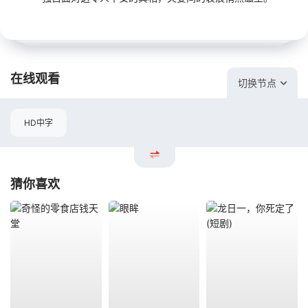
在线观看
切换节点
HD中字
猜你喜欢