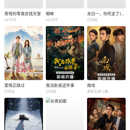
奇怪的零食店钱天堂
眼眸
龙日一，你死定了(短剧)
HD中字
HD中字
已完结
爱情正路过
我当卧底这件事
南戏
已完结
已完结
更新至第12集