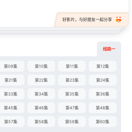
好影片，与好朋友一起分享
线路一
第09集
第10集
第11集
第12集
第21集
第22集
第23集
第24集
第33集
第34集
第35集
第36集
第45集
第46集
第47集
第48集
第57集
第58集
第59集
第60集