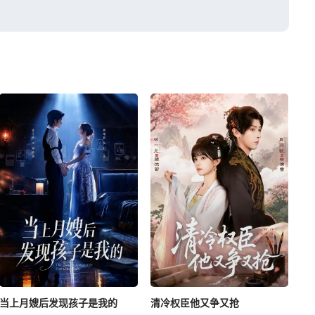
当上月嫂后发现孩子是我的
清冷权臣他又争又抢