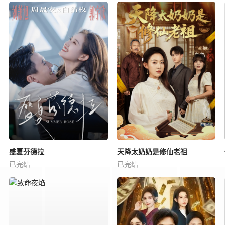
盛夏芬德拉
天降太奶奶是修仙老祖
已完结
已完结