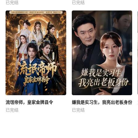
已完结
已完结
流氓帝师，皇家金牌县令
嫌我是实习生，我亮出老板身份
已完结
已完结