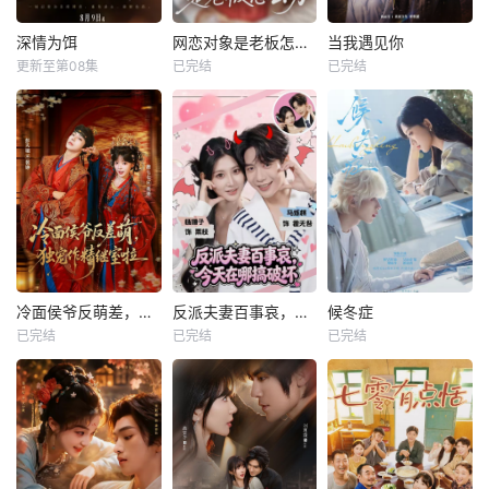
深情为饵
网恋对象是老板怎么办
当我遇见你
更新至第08集
已完结
已完结
冷面侯爷反萌差，独宠作精继室啦
反派夫妻百事哀，今天在哪搞破坏
候冬症
已完结
已完结
已完结