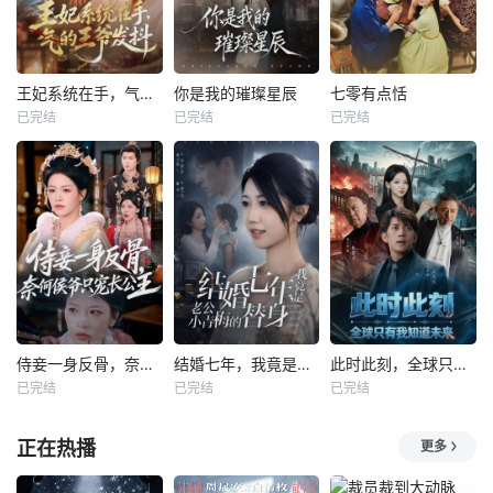
王妃系统在手，气的王爷发抖
你是我的璀璨星辰
七零有点恬
已完结
已完结
已完结
侍妾一身反骨，奈何侯爷只宠长公主
结婚七年，我竟是老公小青梅的替身
此时此刻，全球只有我知道未来
已完结
已完结
已完结
正在热播
更多