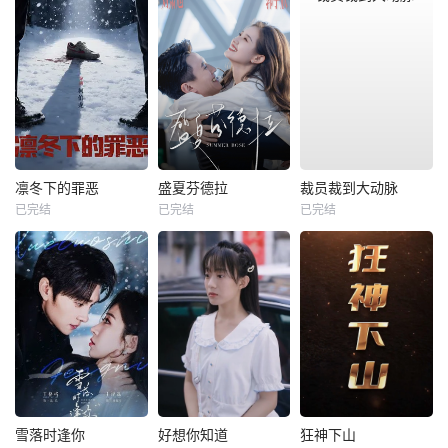
凛冬下的罪恶
盛夏芬德拉
裁员裁到大动脉
已完结
已完结
已完结
雪落时逢你
好想你知道
狂神下山