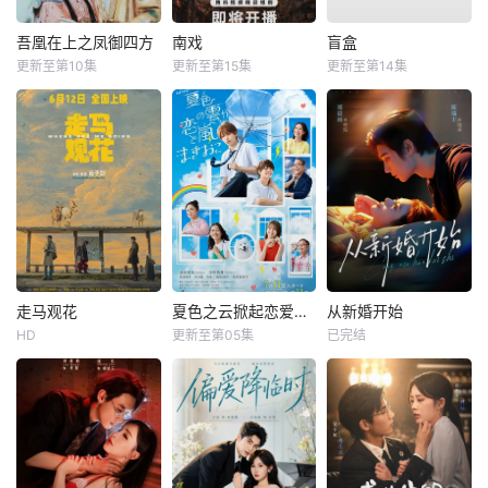
吾凰在上之凤御四方
南戏
盲盒
更新至第10集
更新至第15集
更新至第14集
走马观花
夏色之云掀起恋爱与风暴
从新婚开始
HD
更新至第05集
已完结