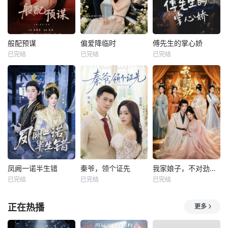
般配预谋
偏爱降临时
傅先生的掌心娇
已完结
已完结
已完结
凤阙一诺半生错
秦爷，领个证先
我家娘子，不对劲第四季
已完结
已完结
已完结
正在热播
更多