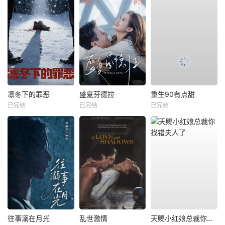
凛冬下的罪恶
盛夏芬德拉
重生90有点甜
已完结
已完结
已完结
往事溺在月光
乱世激情
天赐小红娘总裁你找错夫人了