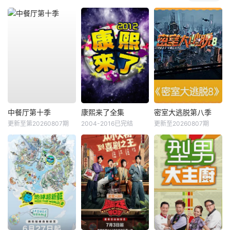
中餐厅第十季
康熙来了全集
密室大逃脱第八季
更新至第20260807期
2004-2016已完结
更新至20260807期