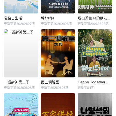
我独自生活
种地吧4
脱口秀和Ta的朋友们第三季
更新至第20260807期
更新至第20260808期
更新至第20260808期
一饭封神第二季
第三调解室
Happy Together-不是一个人真好
更新至第20260808期
更新至20260808期
更新至04期