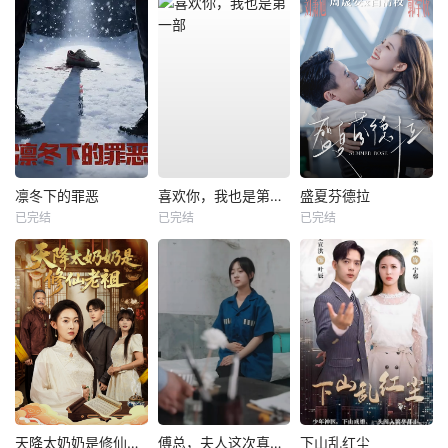
凛冬下的罪恶
喜欢你，我也是第一部
盛夏芬德拉
已完结
已完结
已完结
天降太奶奶是修仙老祖
傅总，夫人这次真的死了
下山乱红尘