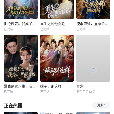
拒绝做妾后我成了太子侧妃
重生之诱他沉沦
流氓帝师，皇家金牌县令
已完结
已完结
已完结
嫌我是实习生，我亮出老板身份
娘子，别这样
盲盒
已完结
已完结
更新至第13集
正在热播
更多