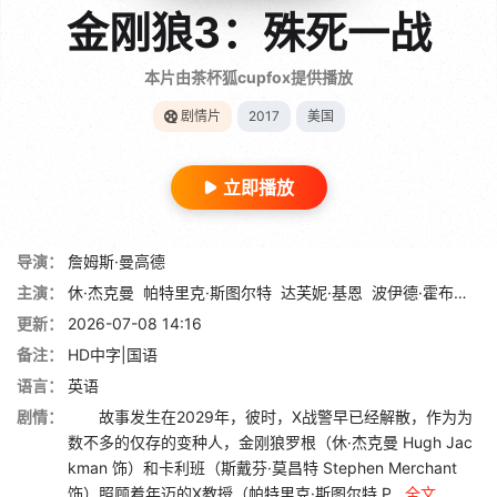
金刚狼3：殊死一战
本片由茶杯狐cupfox提供播放
剧情片
2017
美国
立即播放
导演：
詹姆斯·曼高德
主演：
休·杰克曼
帕特里克·斯图尔特
达芙妮·基恩
波伊德·霍布鲁克
更新：
2026-07-08 14:16
备注：
HD中字|国语
语言：
英语
剧情：
故事发生在2029年，彼时，X战警早已经解散，作为为
数不多的仅存的变种人，金刚狼罗根（休·杰克曼 Hugh Jac
kman 饰）和卡利班（斯戴芬·莫昌特 Stephen Merchant
饰）照顾着年迈的X教授（帕特里克·斯图尔特 P...
全文