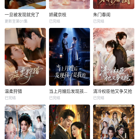
一旦被发现就完了
娇藏京枝
朱门春闺
更新至第01集
已完结
已完结
温柔狩猎
当上月嫂后发现孩子是我的
清冷权臣他又争又抢
已完结
已完结
已完结